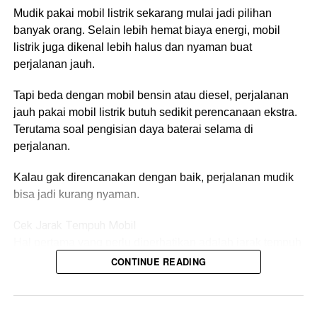
sabun dan satu lagi untuk membilas spons atau wash mitt
Mudik pakai mobil listrik sekarang mulai jadi pilihan
agar kotoran gak kembali menempel ke bodi mobil.
banyak orang. Selain lebih hemat biaya energi, mobil
listrik juga dikenal lebih halus dan nyaman buat
perjalanan jauh.
Tapi beda dengan mobil bensin atau diesel, perjalanan
jauh pakai mobil listrik butuh sedikit perencanaan ekstra.
Terutama soal pengisian daya baterai selama di
perjalanan.
Kalau gak direncanakan dengan baik, perjalanan mudik
bisa jadi kurang nyaman.
Cek Jarak Tempuh Mobil
Jangan Biarkan Air Mengering
Hal pertama yang perlu diperhatikan adalah jarak tempuh
mobil listrik dalam sekali pengisian baterai.
CONTINUE READING
Sendiri
Setiap mobil listrik punya kemampuan berbeda-beda. Ada
Setelah dicuci, jangan langsung ditinggal sambil ngopi
yang bisa menempuh sekitar 300 km, ada juga yang lebih
atau main ponsel.