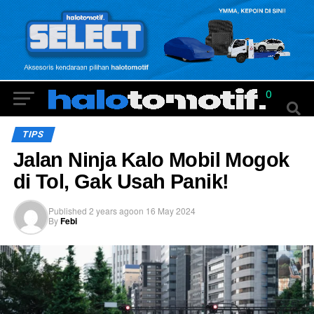
0
TIPS
Jalan Ninja Kalo Mobil Mogok
di Tol, Gak Usah Panik!
Published
2 years ago
on
16 May 2024
By
Febi