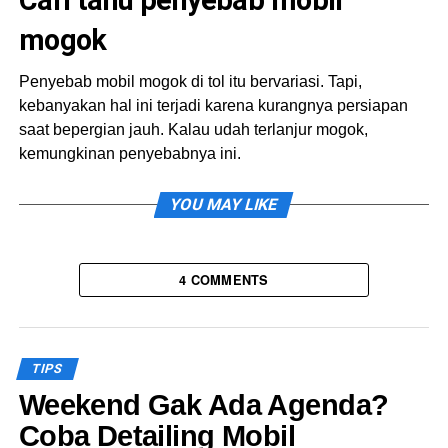
Cari tahu penyebab mobil
mogok
Penyebab mobil mogok di tol itu bervariasi. Tapi,
kebanyakan hal ini terjadi karena kurangnya persiapan
saat bepergian jauh. Kalau udah terlanjur mogok,
kemungkinan penyebabnya ini.
Ban bocor
YOU MAY LIKE
Masalah yang umum adalah ban bocor atau kempes.
Saat kita bawa melewati tol, bisa aja tekanan udara
4 COMMENTS
berubah atau ban tertusuk benda tajam. Makanya, cek
kondisi ban kalau kamu mendengar suara letusan ban
atau mobil tiba-tiba gak mau bergerak.
TIPS
Mesin overheat
Weekend Gak Ada Agenda?
Sering bawa mobil sampe ratusan KM tapi jarak cek
Coba Detailing Mobil