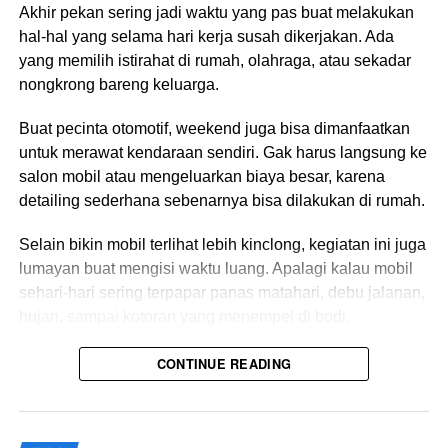
Akhir pekan sering jadi waktu yang pas buat melakukan
Sekarang gimana kalau tiba-tiba mobil berhenti di tol?
hal-hal yang selama hari kerja susah dikerjakan. Ada
Pastikan kamu tetap tenang dan jangan injak rem dulu.
yang memilih istirahat di rumah, olahraga, atau sekadar
Biar kamu bisa menepi ke pinggir tol, sebaiknya kamu
nongkrong bareng keluarga.
atur stir sekuat tenaga dan nyalain lampu hazard plus
lampu sen kiri. Biarkan mobil kamu mengubah ke posisi
Buat pecinta otomotif, weekend juga bisa dimanfaatkan
aman pelan-pelan tanpa mengganggu orang di sekitar.
untuk merawat kendaraan sendiri. Gak harus langsung ke
salon mobil atau mengeluarkan biaya besar, karena
Kalau mobil sudah dirasa aman, segera pasang segitiga
detailing sederhana sebenarnya bisa dilakukan di rumah.
pengaman biar orang lain tahu kondisi kamu. Kalau mobil
mogok di tol karena kempes atau bocor, segera siapin
Selain bikin mobil terlihat lebih kinclong, kegiatan ini juga
peralatan ganti ban.
lumayan buat mengisi waktu luang. Apalagi kalau mobil
sehari-hari sering terpapar panas matahari, debu jalanan,
Beda lagi kalau mobil mogok karena masalah mesin atau
hujan, sampai kotoran yang menempel di bodi.
kehabisan daya. Kamu bisa panggil nomor telepon
darurat dari Jasa Marga atau Polisi PJR. Tenang aja,
Kalau dibiarkan terus-menerus, tampilan cat bisa kusam
CONTINUE READING
mereka selalu siap sedia berpatroli atau bantu kamu 24
dan kehilangan kilapnya.
jam.
Nah, buat yang ingin mencoba detailing ringan di rumah,
Biasanya, petugas memberikan penderekan gratis bagi