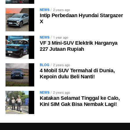
digunakan dalam waktu lama.
NEWS
2 years ago
Intip Perbedaan Hyundai Stargazer
Gak Harus Sempurna Seperti
X
Salon Mobil
NEWS
1 year ago
VF 3 Mini-SUV Elektrik Harganya
Perlu diingat, detailing rumahan memang berbeda
227 Jutaan Rupiah
dengan pengerjaan profesional yang menggunakan alat
dan produk khusus.
BLOG
2 years ago
4 Mobil SUV Termahal di Dunia,
Tapi bukan berarti hasilnya gak memuaskan.
Kepoin dulu Beli Nanti!
Dengan mencuci mobil secara benar, membersihkan
kontaminasi ringan, lalu menambahkan lapisan wax,
NEWS
2 years ago
Katakan Selamat Tinggal ke Calo,
tampilan kendaraan biasanya sudah jauh lebih segar
Kini SIM Gak Bisa Nembak Lagi!
dibanding sebelumnya.
Yang terpenting bukan soal hasilnya harus sempurna
seperti mobil pameran, melainkan menjaga kondisi cat