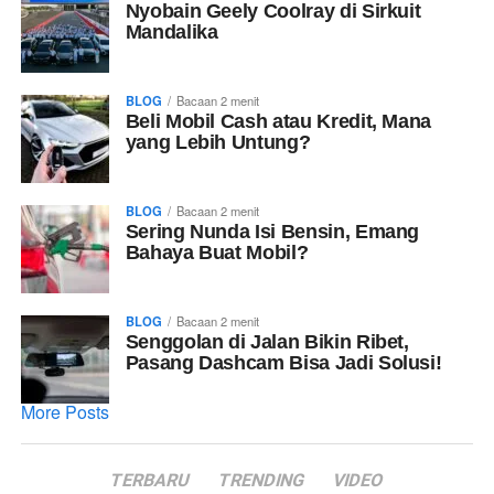
Nyobain Geely Coolray di Sirkuit
Mandalika
BLOG
Bacaan
2
menit
Beli Mobil Cash atau Kredit, Mana
yang Lebih Untung?
BLOG
Bacaan
2
menit
Sering Nunda Isi Bensin, Emang
Bahaya Buat Mobil?
BLOG
Bacaan
2
menit
Senggolan di Jalan Bikin Ribet,
Pasang Dashcam Bisa Jadi Solusi!
More Posts
TERBARU
TRENDING
VIDEO