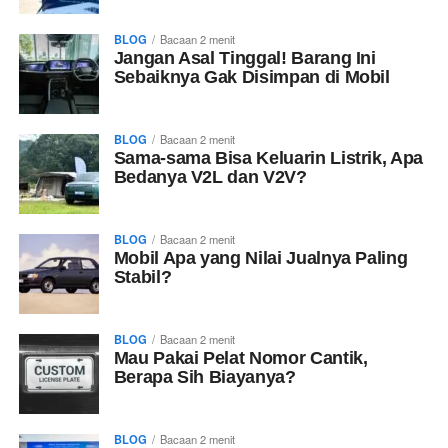
BLOG
Bacaan
2
menit
Jangan Asal Tinggal! Barang Ini
Sebaiknya Gak Disimpan di Mobil
BLOG
Bacaan
2
menit
Sama-sama Bisa Keluarin Listrik, Apa
Bedanya V2L dan V2V?
BLOG
Bacaan
2
menit
Mobil Apa yang Nilai Jualnya Paling
Stabil?
BLOG
Bacaan
2
menit
Mau Pakai Pelat Nomor Cantik,
Berapa Sih Biayanya?
BLOG
Bacaan
2
menit