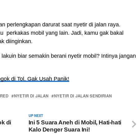
 perlengkapan darurat saat nyetir di jalan raya.
au perkakas mobil yang lain. Jadi, kamu gak bakal
ak diinginkan.
akuin biar semakin berani nyetir mobil? Intinya jangan
ogok di Tol, Gak Usah Panik!
URED
NYETIR DI JALAN
NYETIR DI JALAN SENDIRIAN
UP NEXT
k di
Ini 5 Suara Aneh di Mobil, Hati-hati
Kalo Denger Suara Ini!