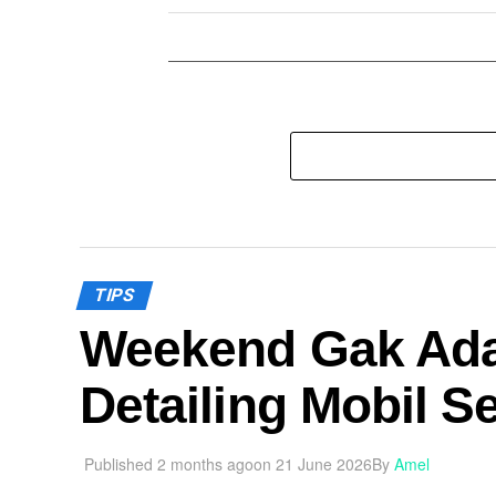
TIPS
Weekend Gak Ad
Detailing Mobil 
Published
2 months ago
on
21 June 2026
By
Amel