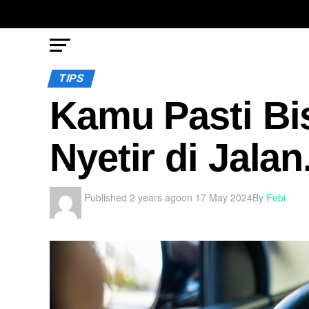
TIPS
Kamu Pasti Bis
Nyetir di Jalan
Published
2 years ago
on
17 May 2024
By
Febi