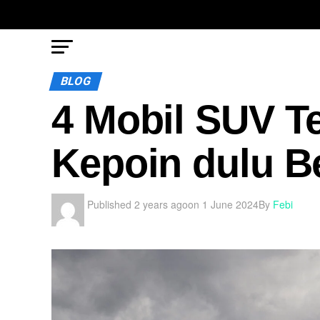
BLOG
4 Mobil SUV Te
Kepoin dulu Be
Published
2 years ago
on
1 June 2024
By
Febi