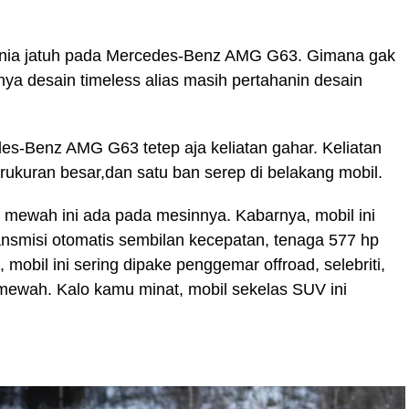
dunia jatuh pada Mercedes-Benz AMG G63. Gimana gak
punya desain timeless alias masih pertahanin desain
des-Benz AMG G63 tetep aja keliatan gahar. Keliatan
berukuran besar,dan satu ban serep di belakang mobil.
l mewah ini ada pada mesinnya. Kabarnya, mobil ini
transmisi otomatis sembilan kecepatan, tenaga 577 hp
s, mobil ini sering dipake penggemar offroad, selebriti,
ewah. Kalo kamu minat, mobil sekelas SUV ini