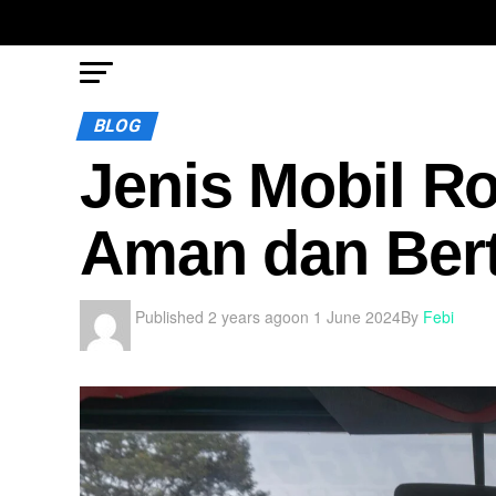
BLOG
Jenis Mobil Ro
Aman dan Ber
Published
2 years ago
on
1 June 2024
By
Febi