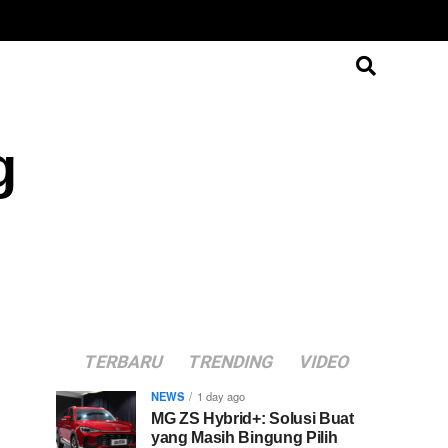
g
TERBARU
TRENDING
VIDEO
NEWS
1 day ago
MG ZS Hybrid+: Solusi Buat
yang Masih Bingung Pilih