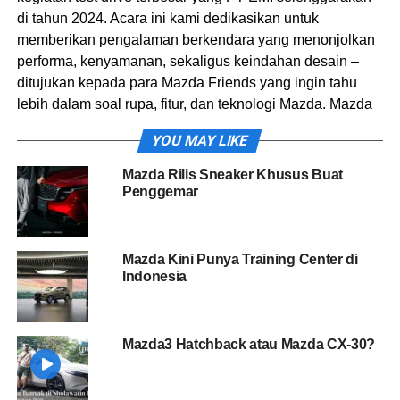
di tahun 2024. Acara ini kami dedikasikan untuk
memberikan pengalaman berkendara yang menonjolkan
performa, kenyamanan, sekaligus keindahan desain –
ditujukan kepada para Mazda Friends yang ingin tahu
lebih dalam soal rupa, fitur, dan teknologi Mazda. Mazda
Power Drive adalah kesempatan yang paling tepat untuk
YOU MAY LIKE
mengeksplorasi hampir seluruh line-up kami, bahkan
mencoba mengendarainya.” kata Ricky Thio, Chief
Mazda Rilis Sneaker Khusus Buat
Operating Officer PT EMI.
Penggemar
Unit Test Drive Mazda dikit nih pasti?
Mazda Kini Punya Training Center di
Indonesia
Mazda3 Hatchback atau Mazda CX-30?