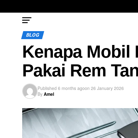
BLOG
Kenapa Mobil 
Pakai Rem Ta
Published
6 months ago
on
26 January 2026
By
Amel