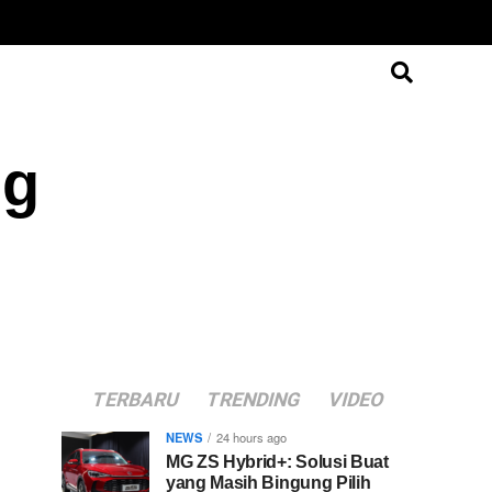
ng
TERBARU
TRENDING
VIDEO
NEWS
24 hours ago
MG ZS Hybrid+: Solusi Buat
yang Masih Bingung Pilih