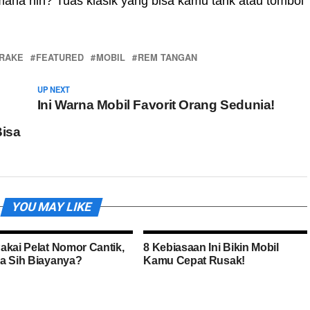
mana nih? Tuas klasik yang bisa kamu tarik atau tombol
BRAKE
FEATURED
MOBIL
REM TANGAN
UP NEXT
Ini Warna Mobil Favorit Orang Sedunia!
Bisa
YOU MAY LIKE
akai Pelat Nomor Cantik,
8 Kebiasaan Ini Bikin Mobil
a Sih Biayanya?
Kamu Cepat Rusak!