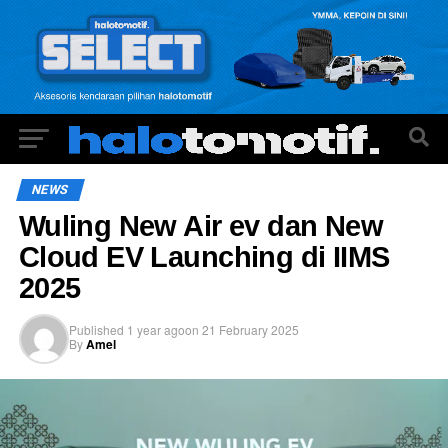
NEWS
Wuling New Air ev dan New
Cloud EV Launching di IIMS
2025
Published
1 year ago
on
21 February 2025
By
Amel