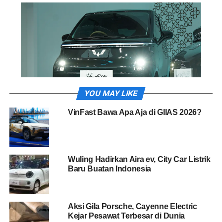
YOU MAY LIKE
VinFast Bawa Apa Aja di GIIAS 2026?
Mobil listrik mungil yang punya semangat ”Your Everyday
Vehicle” ini bakal lebih kece di jalan soalnya ada
Wuling Hadirkan Aira ev, City Car Listrik
perubahan di eksterior dan interiornya. Mulai dari luar,
Baru Buatan Indonesia
sekarang ada warna Starry Black (penggemar hitam
bakal sorak sorai nih hehe).
Aksi Gila Porsche, Cayenne Electric
Terus velg-nya pakai desain Aerodynamic 3-Spoke Wheel
Kejar Pesawat Terbesar di Dunia