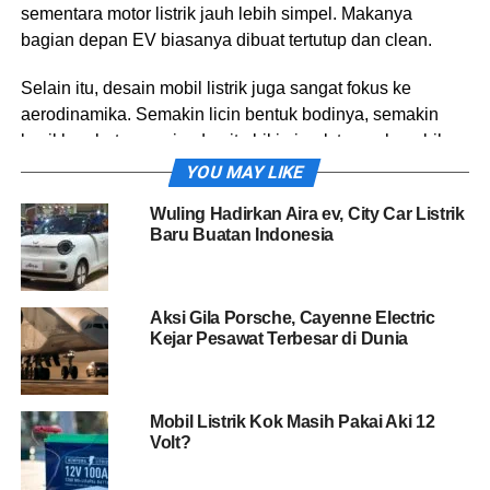
sementara motor listrik jauh lebih simpel. Makanya
bagian depan EV biasanya dibuat tertutup dan clean.
Selain itu, desain mobil listrik juga sangat fokus ke
aerodinamika. Semakin licin bentuk bodinya, semakin
kecil hambatan angin, dan itu bikin jarak tempuh mobil
jadi lebih jauh. Karena itu banyak EV punya handle pintu
YOU MAY LIKE
rata, velg tertutup, sampai bentuk belakang yang dibuat
Wuling Hadirkan Aira ev, City Car Listrik
melandai.
Baru Buatan Indonesia
Aksi Gila Porsche, Cayenne Electric
Kejar Pesawat Terbesar di Dunia
Mobil Listrik Kok Masih Pakai Aki 12
Volt?