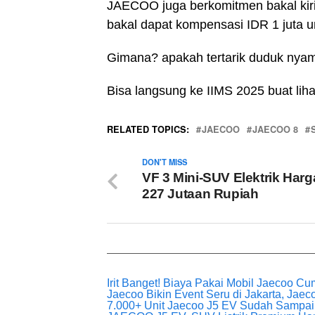
JAECOO juga berkomitmen bakal kiri
bakal dapat kompensasi IDR 1 juta u
Gimana? apakah tertarik duduk nya
Bisa langsung ke IIMS 2025 buat lihat
RELATED TOPICS:
JAECOO
JAECOO 8
DON'T MISS
VF 3 Mini-SUV Elektrik Har
227 Jutaan Rupiah
Irit Banget! Biaya Pakai Mobil Jaecoo C
Jaecoo Bikin Event Seru di Jakarta, Jaec
7.000+ Unit Jaecoo J5 EV Sudah Sampa