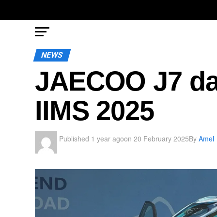
NEWS
JAECOO J7 dan
IIMS 2025
Published
1 year ago
on
20 February 2025
By
Amel