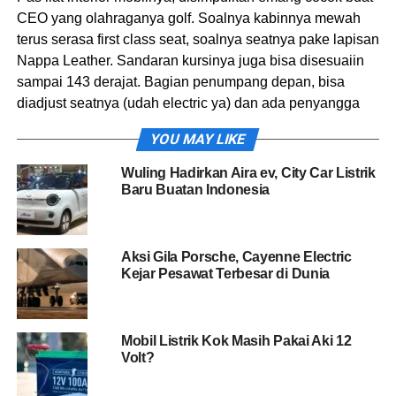
CEO yang olahraganya golf. Soalnya kabinnya mewah
terus serasa first class seat, soalnya seatnya pake lapisan
Nappa Leather. Sandaran kursinya juga bisa disesuaiin
sampai 143 derajat. Bagian penumpang depan, bisa
diadjust seatnya (udah electric ya) dan ada penyangga
paha jadi bisa lurus deh kakinya. Gak cuma itu, di row
YOU MAY LIKE
kedua ada juga meja lipat selain bisa buat tatakan pas
makan tapi bisa buat taruh laptop. Belum selesai sampai
Wuling Hadirkan Aira ev, City Car Listrik
situ, yang lebih mantap ada 22 speakers Dolby Atmos di
Baru Buatan Indonesia
dalam mobil ini. Oh iya, panoramic sunroofnya keren bisa
dibuka tutup pakai voice command.
Aksi Gila Porsche, Cayenne Electric
Kejar Pesawat Terbesar di Dunia
Mobil Listrik Kok Masih Pakai Aki 12
Volt?