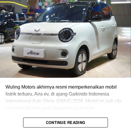
Sektor kaki-kaki juga ikut mendapat perhatian. Mobil ini
menggunakan velg Volk Rays OG TE37 berukuran 19 inci
yang dipadukan ban Accelera Iota EVT 245/45 R19.
Gak cuma itu, ada tambahan LED fog lamp mini projie pro
7 dan roof rack yang semakin menguatkan karakter urban
lifestyle pada SUV listrik tersebut.
Seluruh ubahan dibuat dengan pendekatan OEM+,
sehingga tampilannya tetap rapi, proporsional, dan masih
selaras dengan desain bawaan mobil.
Wuling Motors akhirnya resmi memperkenalkan mobil
listrik terbaru, Aira ev, di ajang Gaikindo Indonesia
International Auto Show (GIIAS) 2026. Model ini jadi city
car listrik Wuling yang disiapkan buat ikutin
perkembangan kebutuhan mobilitas masyarakat
Indonesia.
CONTINUE READING