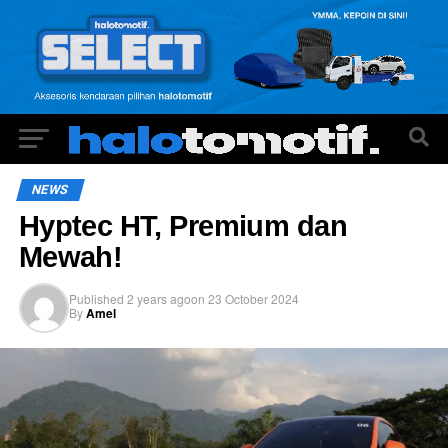
NEWS
Hyptec HT, Premium dan
Mewah!
Published
2 years ago
on
23 October 2024
By
Amel