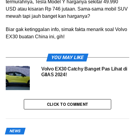
termurahnya, Tesla Model Y harganya sekitar 49.990
USD atau kisaran Rp 746 jutaan. Sama-sama mobil SUV
mewah tapi jauh banget kan harganya?
Biar gak ketinggalan info, simak fakta menarik soal Volvo
EX30 buatan China ini, gih!
Volvo EX30 rilis pertama di Eropa
YOU MAY LIKE
Sebelum rilis di China, mobil Volvo EX30 ini lebih dulu
Volvo EX30 Catchy Banget Pas Lihat di
rilis di Eropa. Pertama kali launching sekitar bulan Juni
GIIAS 2024!
tahun 2023. Dikutip dari
Volvo
, Managing Director
Car
Volvo Car UK, Kristian Elvevors ngomong kalo mobil satu
ini dapet penghargaan sebagai Car of The Year dari
Cracow.
CLICK TO COMMENT
Ukurannya mini
Seperti yang udah kita singgung tadi, mobil Volvo EX30
NEWS
buatan China hadir sebagai mobil listrik SUV mini.