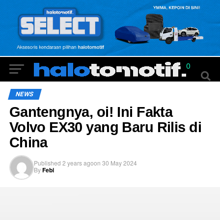
0
NEWS
Gantengnya, oi! Ini Fakta
Volvo EX30 yang Baru Rilis di
China
Published
2 years ago
on
30 May 2024
By
Febi