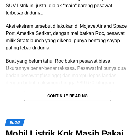
Tapi, ada juga beberapa tantangan dalam penggunaan
SUV listrik ini justru diajak “main” bareng pesawat
tenaga listrik, seperti ketersediaan infrastruktur pengisian
terbesar di dunia.
daya yang memadai, jangkauan operasional yang
terbatas oleh kapasitas baterai, dan biaya awal yang
Aksi ekstrem tersebut dilakukan di Mojave Air and Space
tinggi.
Port, Amerika Serikat, dengan melibatkan Roc, pesawat
milik Stratolaunch yang dikenal punya bentang sayap
Keunggulan Bus Diesel
paling lebar di dunia.
Buat yang belum tahu, Roc bukan pesawat biasa.
Ukurannya benar-benar raksasa. Pesawat ini punya dua
badan pesawat (fuselage) dan mampu lepas landas
dengan bobot maksimum hingga 589.670 kilogram.
CONTINUE READING
Bukan Balapan, Tapi Harus
Tetap Nempel
BLOG
Kalau biasanya mobil sport diuji dengan balapan
melawan jet tempur, Porsche memilih tantangan yang
Mobil Listrik Kok Masih Pakai