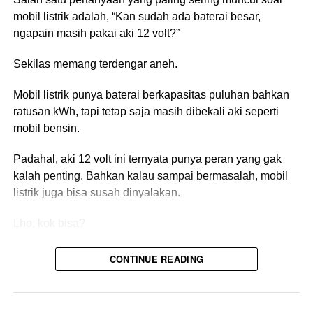
jauh tanpa perlu kesusahan mengisi ulang bahan bakar.
roda pendaratan pesawat.
mobil listrik adalah, “Kan sudah ada baterai besar,
ngapain masih pakai aki 12 volt?”
Kapasitas dan kinerja yang tinggi
Sekilas memang terdengar aneh.
Bus diesel memiliki kapasitas penumpang yang lebih
besar dan kinerja yang lebih kuat. Bisa mengankut beban
Mobil listrik punya baterai berkapasitas puluhan bahkan
penumpang yang lebih berat dan berbagai kondisi jalan
ratusan kWh, tapi tetap saja masih dibekali aki seperti
dengan baik.
mobil bensin.
Pengalaman yang terbukti
Padahal, aki 12 volt ini ternyata punya peran yang gak
kalah penting. Bahkan kalau sampai bermasalah, mobil
Bus diesel telah digunakan secara luas dan terbukti di
listrik juga bisa susah dinyalakan.
banyak negara selama bertahun-tahun. Meskipun
memiliki keunggulan ini, penting untuk diingat bahwa
Lho, kok bisa?
industri otomotif terus berkembang, dan bus dengan
tenaga listrik mungkin menjadi pilihan yang lebih populer
Tembus 269 Km/Jam Demi
Baterai Besar Bukan Buat
CONTINUE READING
di masa depan.
Ikuti Pesawat
Nyalain Semua Sistem
Tapi sejujurnya, sebagai penumpang mau bus listrik atau
Di balik kemudi Cayenne Electric ada pembalap
bus diesel yang penting aman dan bisa membantu kita