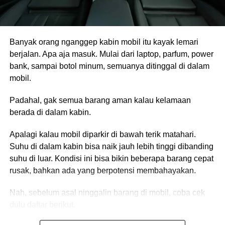
saya tahu mobil ini punya performa yang cukup untuk
listrik besar.
mempertahankan posisinya apa pun yang terjadi,”
ujarnya.
Nah, aki 12 volt ini ibarat saklar utamanya.
Banyak orang nganggep kabin mobil itu kayak lemari
Tenaga Lebih dari 1.100 HP
berjalan. Apa aja masuk. Mulai dari laptop, parfum, power
Saat tombol Start ditekan, aki akan mengaktifkan
bank, sampai botol minum, semuanya ditinggal di dalam
berbagai modul elektronik terlebih dulu. Setelah
Porsche memang memilih Cayenne Electric untuk aksi ini
mobil.
semuanya siap, barulah sistem menghubungkan baterai
bukan tanpa alasan.
tegangan tinggi ke motor listrik.
Padahal, gak semua barang aman kalau kelamaan
Varian tertingginya, Cayenne Turbo Electric, dibekali dua
berada di dalam kabin.
Makanya kalau aki soak, mobil listrik juga bisa gagal
motor listrik yang sanggup menghasilkan tenaga hingga
menyala.
Apalagi kalau mobil diparkir di bawah terik matahari.
1.138 dk dan torsi 1.500 Nm.
Suhu di dalam kabin bisa naik jauh lebih tinggi dibanding
Bahkan pintu, layar, sampai sistem kelistrikannya bisa
Menariknya lagi, bobot mobil yang mencapai 2.645
suhu di luar. Kondisi ini bisa bikin beberapa barang cepat
ikut mati.
kilogram justru menjadi keuntungan.
rusak, bahkan ada yang berpotensi membahayakan.
Kalau mobilnya lebih ringan, semburan udara dari mesin
Nah, sebelum asal ninggalin barang di mobil, coba cek
pesawat kemungkinan besar bakal membuatnya sulit
dulu daftar berikut.
dikendalikan.