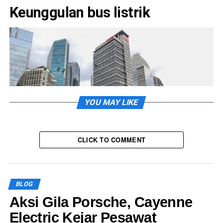
Keunggulan bus listrik
YOU MAY LIKE
CLICK TO COMMENT
Perawatan yang minimal
BLOG
Dalam keunggulan ini pengguna bus listrik tidak perlu
Aksi Gila Porsche, Cayenne
melakukan perawatan sebanyak bus bertenaga diesel,
Electric Kejar Pesawat
tidak perlu melakukan perawatan penggantian oli mesin,