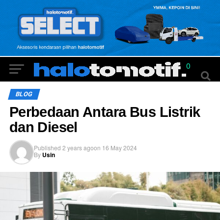
0
BLOG
Perbedaan Antara Bus Listrik
dan Diesel
Published
2 years ago
on
16 May 2024
By
Usin