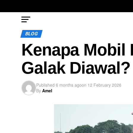
BLOG
Kenapa Mobil L
Galak Diawal?
Published
6 months ago
on
12 February 2026
By
Amel