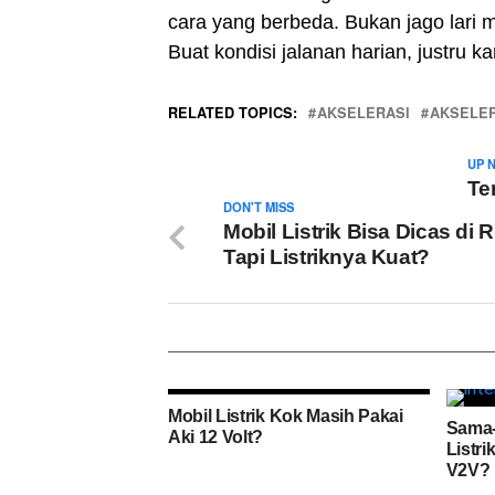
cara yang berbeda. Bukan jago lari mar
Buat kondisi jalanan harian, justru ka
RELATED TOPICS:
AKSELERASI
AKSELER
UP 
Te
DON'T MISS
Mobil Listrik Bisa Dicas di
Tapi Listriknya Kuat?
Mobil Listrik Kok Masih Pakai
Sama-
Aki 12 Volt?
Listr
V2V?