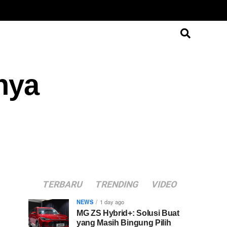
nya
TERBARU
TRENDING
VIDEO
NEWS
1 day ago
MG ZS Hybrid+: Solusi Buat
yang Masih Bingung Pilih