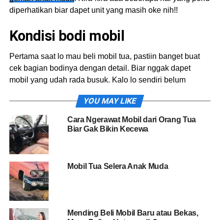
diperhatikan biar dapet unit yang masih oke nih!!
Kondisi bodi mobil
Pertama saat lo mau beli mobil tua, pastiin banget buat
cek bagian bodinya dengan detail. Biar nggak dapet
mobil yang udah rada busuk. Kalo lo sendiri belum
paham gimana cara ceknya, mending pake jasa inspektor
YOU MAY LIKE
atau minta tolong temen yang udah pengalaman. Cek
juga bagian tulangan di mesin, kaki-kaki, sampe sela-sela
Cara Ngerawat Mobil dari Orang Tua
pintunya. Lebih baik hindari mobil yang pernah kena
Biar Gak Bikin Kecewa
tabrakan, soalnya bisa ngaruh banget sama kondisi
nyetirnya. Dan, pastiin juga nggak beli mobil yang udah
mulai berkarat, biar nggak rugi harus benerin terus.
Mobil Tua Selera Anak Muda
Kondisi mesin
Kedua pastiin deh ketika mau beli mobil tua buat cek
Mending Beli Mobil Baru atau Bekas,