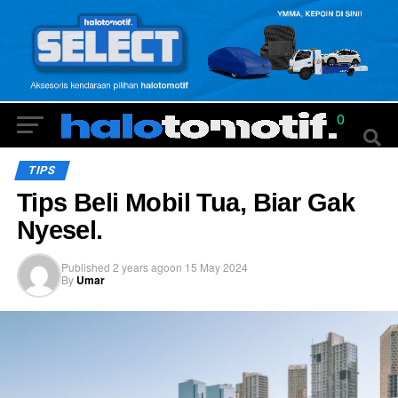
0
TIPS
Tips Beli Mobil Tua, Biar Gak
Nyesel.
Published
2 years ago
on
15 May 2024
By
Umar