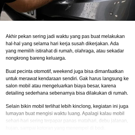
Sebelum beli mobil tua, pastiin juga cek suku cadangnya.
Biar lo bisa analisis juga keuangan lo buat perbaikan
nanti. Jangan sampe lo beli mobil tapi nggak bisa rawat
karena suku cadangnya mahal atau susah dicari. Ini
Akhir pekan sering jadi waktu yang pas buat melakukan
langkah penting sebelum lo memutuskan main mobil tua,
hal-hal yang selama hari kerja susah dikerjakan. Ada
terutama buat pemula yang lagi hobi.
yang memilih istirahat di rumah, olahraga, atau sekadar
nongkrong bareng keluarga.
Cek surat-surat kendaraan
Buat pecinta otomotif, weekend juga bisa dimanfaatkan
Nah, kalo udah mantap mau beli, jangan lupa cek surat-
untuk merawat kendaraan sendiri. Gak harus langsung ke
surat kendaraannya juga ya. Pastiin banget nomor rangka
salon mobil atau mengeluarkan biaya besar, karena
dan mesinnya sesuai sama STNK dan BPKB. Kadang-
detailing sederhana sebenarnya bisa dilakukan di rumah.
kadang ada kasus di mana nomor rangka dan mesinnya
beda sama yang ada di surat. Makanya, penting banget
Selain bikin mobil terlihat lebih kinclong, kegiatan ini juga
buat dicek lagi biar nggak ada masalah nantinya.
lumayan buat mengisi waktu luang. Apalagi kalau mobil
sehari-hari sering terpapar panas matahari, debu jalanan,
Test drive
hujan, sampai kotoran yang menempel di bodi.