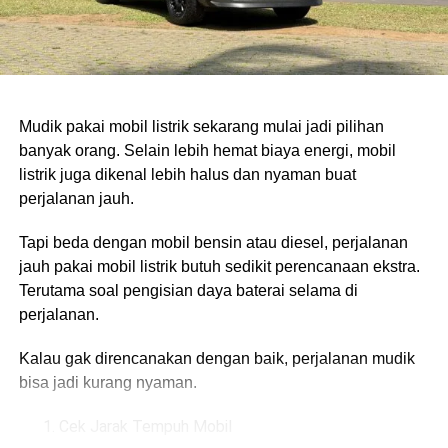
Gunakan sampo khusus mobil dan hindari sabun cuci
jaga-jaga, kan?
piring karena kandungannya bisa membuat lapisan
pelindung cat lebih cepat hilang.
RELATED TOPICS:
FEATURED
HOBI
MEMILIH MOBIL BEKAS
MOBIL TUA
TIPS
Kalau memungkinkan, gunakan dua ember. Satu untuk air
sabun dan satu lagi untuk membilas spons atau wash mitt
UP NEXT
Mudik pakai mobil listrik sekarang mulai jadi pilihan
5 Mobil Terbaru Tahun 2024, Cek Paling Favorit!
agar kotoran gak kembali menempel ke bodi mobil.
banyak orang. Selain lebih hemat biaya energi, mobil
listrik juga dikenal lebih halus dan nyaman buat
DON'T MISS
Child Lock di Mobil, Fungsi dan Cara
perjalanan jauh.
Penggunaannya
Tapi beda dengan mobil bensin atau diesel, perjalanan
jauh pakai mobil listrik butuh sedikit perencanaan ekstra.
Terutama soal pengisian daya baterai selama di
perjalanan.
Kalau gak direncanakan dengan baik, perjalanan mudik
bisa jadi kurang nyaman.
Cek Jarak Tempuh Mobil
Jangan Biarkan Air Mengering