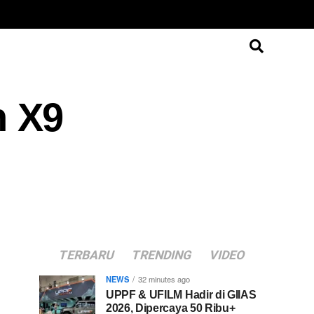
n X9
TERBARU
TRENDING
VIDEO
NEWS
32 minutes ago
UPPF & UFILM Hadir di GIIAS
2026, Dipercaya 50 Ribu+