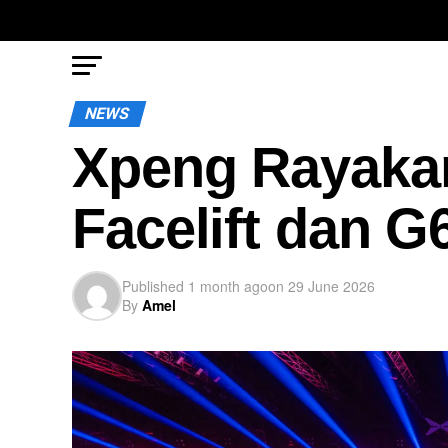
NEWS
Xpeng Rayaka
Facelift dan 
Published
1 month ago
on
29 June 2026
By
Amel