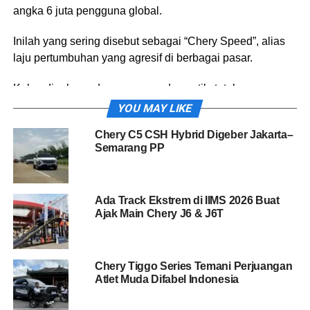
angka 6 juta pengguna global.
Inilah yang sering disebut sebagai “Chery Speed”, alias
laju pertumbuhan yang agresif di berbagai pasar.
Kalau digabung dengan pasar domestik, total pengguna
Chery di seluruh dunia sekarang sudah lebih dari 18,89
YOU MAY LIKE
juta. Dari sisi ekspor juga gak kalah konsisten.
Chery C5 CSH Hybrid Digeber Jakarta–
Semarang PP
Selama 10 bulan berturut-turut, pengiriman unitnya selalu
tembus di atas 100.000 unit per bulan. Artinya, produk
mereka makin diterima dan dipercaya di banyak negara.
Ada Track Ekstrem di IIMS 2026 Buat
Ajak Main Chery J6 & J6T
Chery Tiggo Series Temani Perjuangan
Atlet Muda Difabel Indonesia