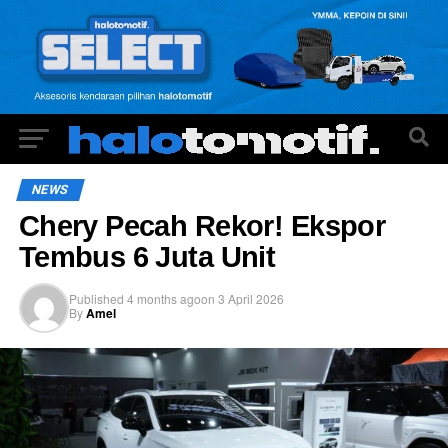
NEWS
Chery Pecah Rekor! Ekspor
Tembus 6 Juta Unit
Published
4 months ago
on
3 April 2026
By
Amel