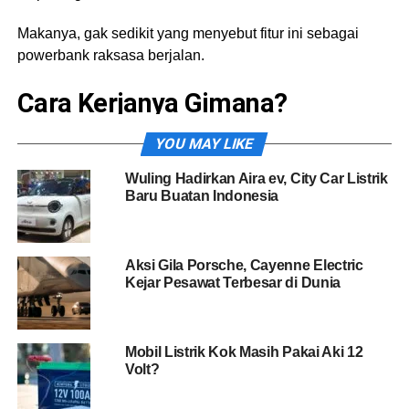
Makanya, gak sedikit yang menyebut fitur ini sebagai
powerbank raksasa berjalan.
Cara Kerjanya Gimana?
Sebenarnya konsepnya cukup sederhana. Energi listrik
YOU MAY LIKE
yang tersimpan di baterai mobil dialirkan keluar melalui
Wuling Hadirkan Aira ev, City Car Listrik
soket khusus atau adaptor V2L.
Baru Buatan Indonesia
Dari situ, pengguna bisa mencolokkan berbagai
perangkat elektronik layaknya menggunakan stop kontak
Aksi Gila Porsche, Cayenne Electric
rumah.
Kejar Pesawat Terbesar di Dunia
Mulai dari charger laptop, rice cooker, mesin kopi, kipas
angin, televisi, lampu penerangan, sampai peralatan
Mobil Listrik Kok Masih Pakai Aki 12
camping bisa mendapatkan suplai daya langsung dari
Volt?
mobil.