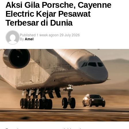
Aksi Gila Porsche, Cayenne
ukurannya cukup besar.
Electric Kejar Pesawat
Tinggal parkir, colok perangkat, lalu listrik siap digunakan.
Terbesar di Dunia
Published
1 week ago
on
29 July 2026
By
Amel
Bisa Jadi Penyelamat Saat
Listrik Padam