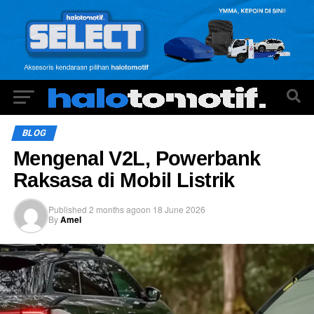
BLOG
Mengenal V2L, Powerbank
Raksasa di Mobil Listrik
Published
2 months ago
on
18 June 2026
By
Amel