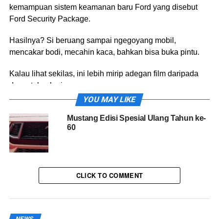
kemampuan sistem keamanan baru Ford yang disebut
Ford Security Package.
Hasilnya? Si beruang sampai ngegoyang mobil,
mencakar bodi, mecahin kaca, bahkan bisa buka pintu.
Kalau lihat sekilas, ini lebih mirip adegan film daripada
demo teknologi.
YOU MAY LIKE
Mobil Diserang Beruang, Tapi Ini
Mustang Edisi Spesial Ulang Tahun ke-
Bukan Cuma Gimmick
60
Meski kelihatan heboh, Ford sebenarnya mau nunjukin
kalau mobil mereka bisa mendeteksi upaya pembobolan.
CLICK TO COMMENT
Di Security Package ini ada beberapa fitur seperti
notifikasi kalau ada percobaan masuk ke kabin,
peringatan kalau pintu dibuka paksa, deteksi gerakan
NEWS