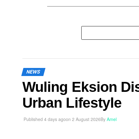
NEWS
Wuling Eksion Di
Urban Lifestyle
Published
4 days ago
on
2 August 2026
By
Amel