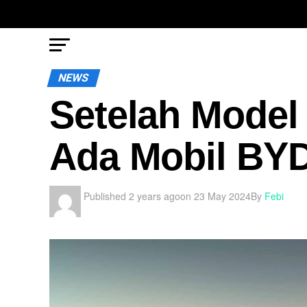
NEWS
Setelah Model
Ada Mobil BYD
Published
2 years ago
on
23 May 2024
By
Febi