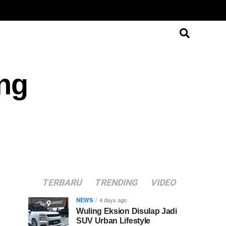
ang
TERBARU
TRENDING
VIDEO
NEWS
4 days ago
Wuling Eksion Disulap Jadi
SUV Urban Lifestyle