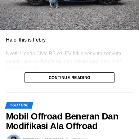
Halo, this is Febry.
Nyetir Honda Civic RS e:HEV bikin senyum-senyum
sendiri, apa aja kelebihan dan kekurangan mobil ini?
Check this out!
CONTINUE READING
YOUTUBE
Mobil Offroad Beneran Dan
Modifikasi Ala Offroad
Published
2 years ago
on
21 June 2024