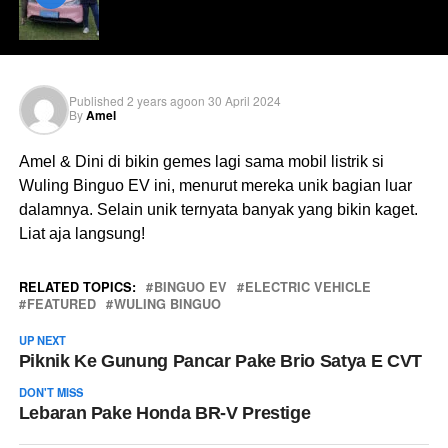
Published
2 years ago
on
30 April 2024
By
Amel
Amel & Dini di bikin gemes lagi sama mobil listrik si
Wuling Binguo EV ini, menurut mereka unik bagian luar
dalamnya. Selain unik ternyata banyak yang bikin kaget.
Liat aja langsung!
RELATED TOPICS:
BINGUO EV
ELECTRIC VEHICLE
FEATURED
WULING BINGUO
UP NEXT
Piknik Ke Gunung Pancar Pake Brio Satya E CVT
DON'T MISS
Lebaran Pake Honda BR-V Prestige