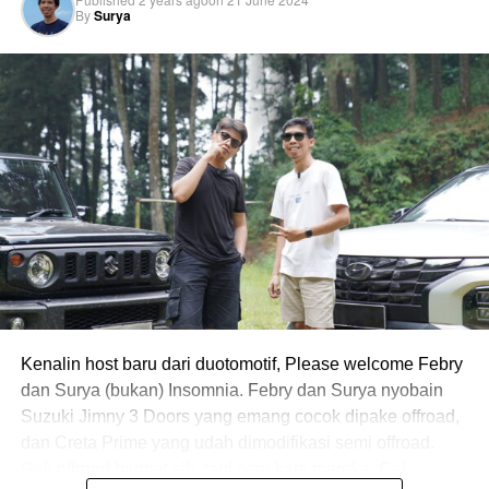
By
Surya
Kenalin host baru dari duotomotif, Please welcome Febry
dan Surya (bukan) Insomnia. Febry dan Surya nyobain
Suzuki Jimny 3 Doors yang emang cocok dipake offroad,
dan Creta Prime yang udah dimodifikasi semi offroad.
Gak offroad banget sih, tapi seru kata mereka. Cek