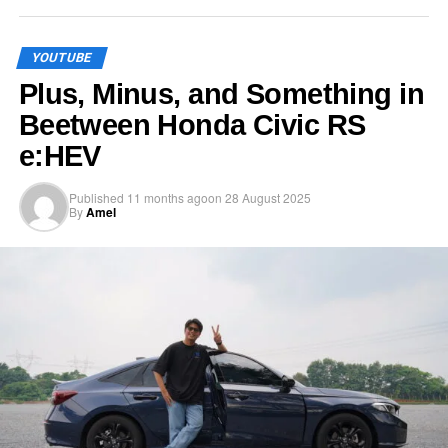
YOUTUBE
Plus, Minus, and Something in
Beetween Honda Civic RS
e:HEV
Published
11 months ago
on
28 August 2025
By
Amel