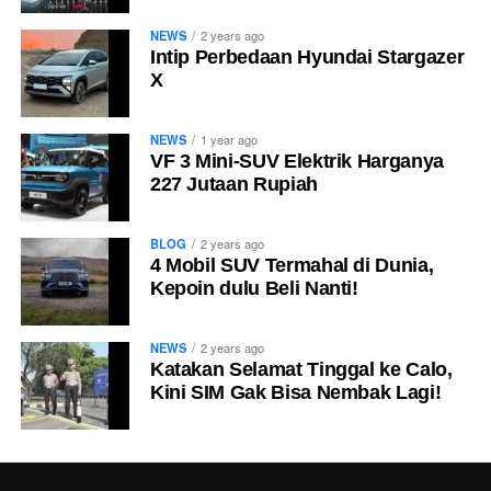
NEWS
2 years ago
Intip Perbedaan Hyundai Stargazer
X
NEWS
1 year ago
VF 3 Mini-SUV Elektrik Harganya
227 Jutaan Rupiah
BLOG
2 years ago
4 Mobil SUV Termahal di Dunia,
Kepoin dulu Beli Nanti!
NEWS
2 years ago
Katakan Selamat Tinggal ke Calo,
Kini SIM Gak Bisa Nembak Lagi!