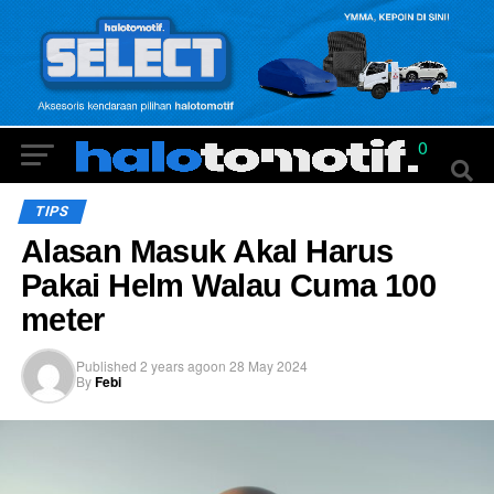
0
TIPS
Alasan Masuk Akal Harus
Pakai Helm Walau Cuma 100
meter
Published
2 years ago
on
28 May 2024
By
Febi