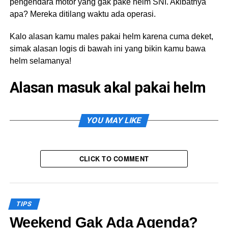
pengendara motor yang gak pake helm SNI. Akibatnya
apa? Mereka ditilang waktu ada operasi.
Kalo alasan kamu males pakai helm karena cuma deket,
simak alasan logis di bawah ini yang bikin kamu bawa
helm selamanya!
Alasan masuk akal pakai helm
Yang namanya hari sial itu gak ada di kalender. Tapi, gak
YOU MAY LIKE
ada salahnya kalo kita jaga-jaga biar selamat kan? Ini
manfaat kalo kamu pakai helm.
Ngelindungin kepala
CLICK TO COMMENT
Kalian tau gak kalo kepala itu ibarat mesin tubuh? Di
dalam kepala ada otak dan sel-sel yang fungsinya ngatur
kendali tubuh. Kalo kepala kebentur waktu gak pakai
TIPS
helm, bisa bayangin kan risikonya kaya apa?
Weekend Gak Ada Agenda?