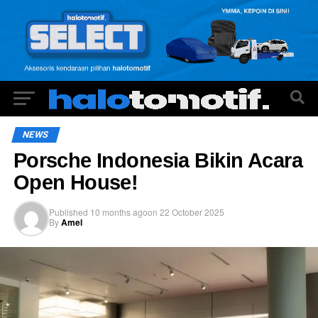
NEWS
Porsche Indonesia Bikin Acara
Open House!
Published
10 months ago
on
22 October 2025
By
Amel