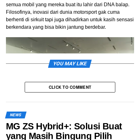
semua mobil yang mereka buat itu lahir dari DNA balap.
Filosofinya, inovasi dari dunia motorsport gak cuma
berhenti di sirkuit tapi juga dihadirkan untuk kasih sensasi
berkendara yang bisa bikin jantung berdebar.
YOU MAY LIKE
CLICK TO COMMENT
NEWS
MG ZS Hybrid+: Solusi Buat
Nah, di acara ini, kamu bisa merasakan sendiri semangat
yang Masih Bingung Pilih