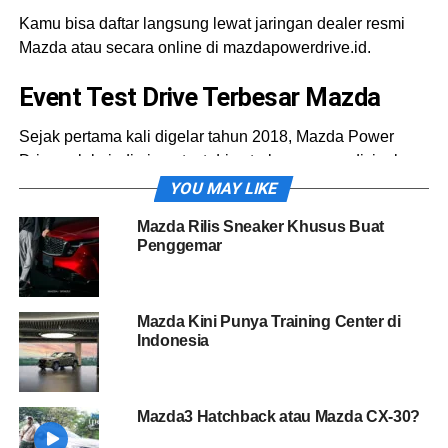
Kamu bisa daftar langsung lewat jaringan dealer resmi
Mazda atau secara online di mazdapowerdrive.id.
Event Test Drive Terbesar Mazda
Sejak pertama kali digelar tahun 2018, Mazda Power
Drive selalu jadi ajang test drive terbesar yang disiapkan
khusus untuk para “Mazda Friends” di Indonesia.
YOU MAY LIKE
Mazda Rilis Sneaker Khusus Buat
“Ini momen terbaik buat eksplorasi hampir seluruh line-up
Penggemar
Mazda dan merasakan langsung sensasinya dari balik
kemudi. Karena, Mazda itu baru benar-benar bisa
dipahami saat dikendarai,” ujar Ricky Thio, Chief
Mazda Kini Punya Training Center di
Operating Officer PT Eurokars Motor Indonesia.
Indonesia
Mazda3 Hatchback atau Mazda CX-30?