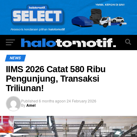
NEWS
IIMS 2026 Catat 580 Ribu
Pengunjung, Transaksi
Triliunan!
Published
6 months ago
on
24 February 2026
By
Amel