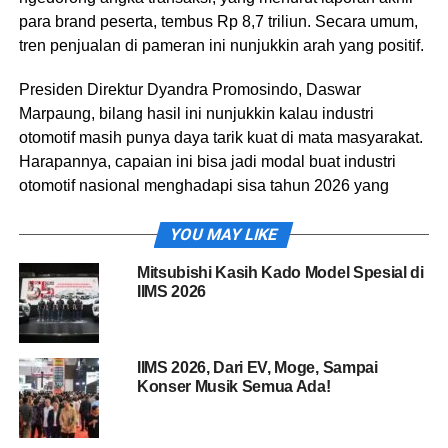
para brand peserta, tembus Rp 8,7 triliun. Secara umum,
tren penjualan di pameran ini nunjukkin arah yang positif.
Presiden Direktur Dyandra Promosindo, Daswar
Marpaung, bilang hasil ini nunjukkin kalau industri
otomotif masih punya daya tarik kuat di mata masyarakat.
Harapannya, capaian ini bisa jadi modal buat industri
otomotif nasional menghadapi sisa tahun 2026 yang
penuh tantangan.
YOU MAY LIKE
“Dyandra Promosindo sangat bangga dan bersyukur atas
Mitsubishi Kasih Kado Model Spesial di
penyelenggaraan IIMS 2026 yang terlaksana dengan
IIMS 2026
sukses. Kami juga berharap momentum positif ini terus
bertumbuh di sepanjang tahun 202,” kata Daswar.
IIMS 2026, Dari EV, Moge, Sampai
Konser Musik Semua Ada!