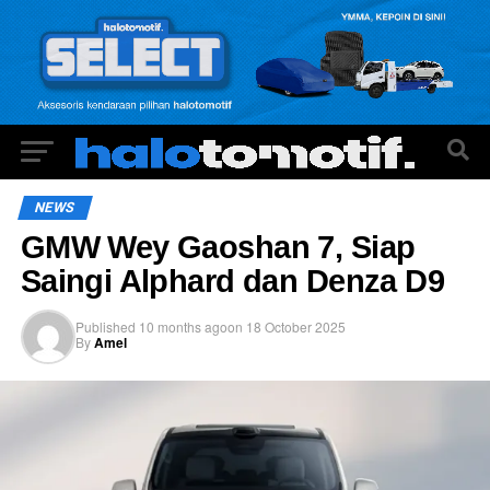
NEWS
GMW Wey Gaoshan 7, Siap
Saingi Alphard dan Denza D9
Published
10 months ago
on
18 October 2025
By
Amel