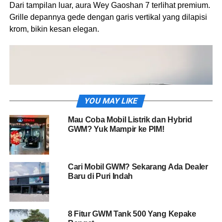
Dari tampilan luar, aura Wey Gaoshan 7 terlihat premium.
Grille depannya gede dengan garis vertikal yang dilapisi
krom, bikin kesan elegan.
YOU MAY LIKE
Mau Coba Mobil Listrik dan Hybrid
GWM? Yuk Mampir ke PIM!
Cari Mobil GWM? Sekarang Ada Dealer
Baru di Puri Indah
Lampu depannya menyatu sama grille, mirip gaya mobil-
mobil Eropa, jadi tampak rapi dan mewah. Bagian
8 Fitur GWM Tank 500 Yang Kepake
bumper juga gak kalah niat, ada kisi udara tegas plus