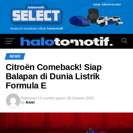
NEWS
Citroën Comeback! Siap
Balapan di Dunia Listrik
Formula E
Published
10 months ago
on
28 October 2025
By
Amel