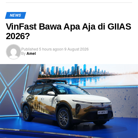
NEWS
VinFast Bawa Apa Aja di GIIAS
2026?
Published
5 hours ago
on
9 August 2026
By
Amel
Lebih keren lagi, mobil ini bisa recharge energi sampai 50
persen selama balapan. Mobil ini jadi simbol inovasi dan
laboratorium nyata bagi pengembangan teknologi di
masa depan.