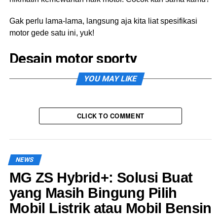
Gak perlu lama-lama, langsung aja kita liat spesifikasi
motor gede satu ini, yuk!
Desain motor sporty
YOU MAY LIKE
Ngomong-ngomong soal desain, udah pasti keliatan
sangar banget, Sob. Soalnya keliatan dari siluet bobber
yang ramping dan berotot. Belum lagi lampu LED yang
desainnya modern, bikin motor makin stylish.
CLICK TO COMMENT
New Rebel 1100 punya knalpot yang tampilannya sporty
dan ngehasilin suara gahar. Makin sporty lagi dari setang
motor yang tinggi dan lebar. Nyaman banget deh kalo
NEWS
kamu bawa naik motor.
MG ZS Hybrid+: Solusi Buat
yang Masih Bingung Pilih
Fitur motor modern
Mobil Listrik atau Mobil Bensin
Sebagai motor sporty, Rebel 1100 ini lengkap dengan