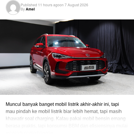
Published
11 hours ago
on
7 August 2026
cruise control dan mode berkendara. Cruise control bantu
By
Amel
ngatur kecepatan konstan motor biar gak terus-terusan
mutar tuas. So, fitur ini bikin kamu gak kecapekan meski
perjalanan jauh. Ada juga mode berkendara yang bisa
kamu pilih sesuai kondisi, misal rain mode, standard
mode, atau sport mode. Makin aman dan tenang di jalan
kan?
Muncul banyak banget mobil listrik akhir-akhir ini, tapi
mau pindah ke mobil listrik biar lebih hemat, tapi masih
khawatir soal charging. Kalau pakai mobil bensin emang
berasa praktis, tapi konsumsi BBM dan efisiensinya mulai
menjadi pertimbangan.