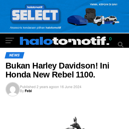
0
NEWS
Bukan Harley Davidson! Ini
Honda New Rebel 1100.
Published
2 years ago
on
16 June 2024
By
Febi