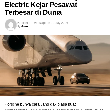
Electric Kejar Pesawat
Faktanya, mobil paling boros saat berakselerasi. Jadi
Terbesar di Dunia
semakin sering gas-rem-gas-rem, semakin banyak bahan
bakar yang terpakai.
Published
1 week ago
on
29 July 2026
By
Amel
Santai saja. Kalau lalu lintas memang lagi padat, gak
perlu buru-buru mengejar setiap celah yang muncul. Toh
biasanya ketemu lampu merah atau antrean lagi
beberapa meter di depan.
Mainkan Jarak, Bukan Emosi
Saat macet, banyak pengendara yang menempel bumper
kendaraan di depannya. Akibatnya, setiap mobil depan
mengurangi kecepatan sedikit saja, rem langsung diinjak.
Padahal kalau jaraknya cukup, mobil bisa meluncur
perlahan tanpa harus sering mengerem.
Porsche punya cara yang gak biasa buat