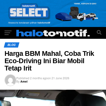
BLOG
Harga BBM Mahal, Coba Trik
Eco-Driving Ini Biar Mobil
Tetap Irit
Published
2 months ago
on
21 June 2026
By
Amel