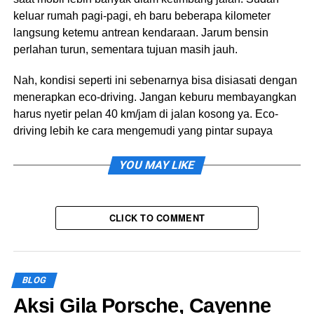
keluar rumah pagi-pagi, eh baru beberapa kilometer
langsung ketemu antrean kendaraan. Jarum bensin
perlahan turun, sementara tujuan masih jauh.
Nah, kondisi seperti ini sebenarnya bisa disiasati dengan
menerapkan eco-driving. Jangan keburu membayangkan
harus nyetir pelan 40 km/jam di jalan kosong ya. Eco-
driving lebih ke cara mengemudi yang pintar supaya
mesin gak bekerja lebih berat dari yang diperlukan.
YOU MAY LIKE
Kalau dilakukan secara konsisten, selisih konsumsi BBM-
nya lumayan terasa.
CLICK TO COMMENT
Gak Semua Celah Harus Dikejar
Pernah lihat pengemudi yang setiap ada ruang kosong
sedikit langsung tancap gas, lalu dua detik kemudian
BLOG
injak rem? Di kemacetan, kebiasaan seperti ini justru
Aksi Gila Porsche, Cayenne
bikin bensin lebih cepat habis.