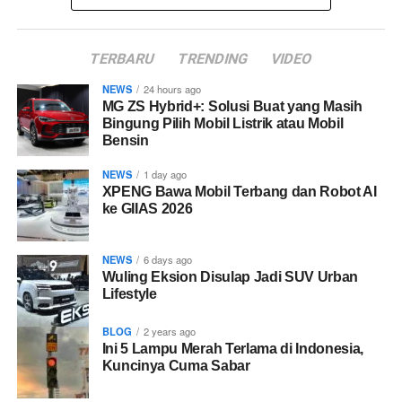
TERBARU
TRENDING
VIDEO
NEWS
24 hours ago
MG ZS Hybrid+: Solusi Buat yang Masih
Bingung Pilih Mobil Listrik atau Mobil
Bensin
NEWS
1 day ago
XPENG Bawa Mobil Terbang dan Robot AI
ke GIIAS 2026
NEWS
6 days ago
Wuling Eksion Disulap Jadi SUV Urban
Lifestyle
BLOG
2 years ago
Ini 5 Lampu Merah Terlama di Indonesia,
Kuncinya Cuma Sabar